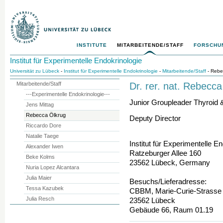
INSTITUTE
MITARBEITENDE/STAFF
FORSCHUN
Institut für Experimentelle Endokrinologie
Universität zu Lübeck
-
Institut für Experimentelle Endokrinologie
-
Mitarbeitende/Staff
- Rebe
Mitarbeitende/Staff
Dr. rer. nat. Rebecc
---Experimentelle Endokrinologie---
Junior Groupleader Thyroid
Jens Mittag
Rebecca Ölkrug
Deputy Director
Riccardo Dore
Natalie Taege
Institut für Experimentelle E
Alexander Iwen
Ratzeburger Allee 160
Beke Kolms
23562 Lübeck, Germany
Nuria Lopez Alcantara
Julia Maier
Besuchs/Lieferadresse:
Tessa Kazubek
CBBM, Marie-Curie-Strasse
Julia Resch
23562 Lübeck
Gebäude 66, Raum 01.19