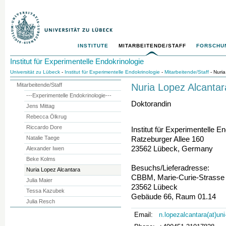
INSTITUTE
MITARBEITENDE/STAFF
FORSCHUN
Institut für Experimentelle Endokrinologie
Universität zu Lübeck
-
Institut für Experimentelle Endokrinologie
-
Mitarbeitende/Staff
- Nuria
Mitarbeitende/Staff
Nuria Lopez Alcantar
---Experimentelle Endokrinologie---
Doktorandin
Jens Mittag
Rebecca Ölkrug
Riccardo Dore
Institut für Experimentelle E
Natalie Taege
Ratzeburger Allee 160
23562 Lübeck, Germany
Alexander Iwen
Beke Kolms
Besuchs/Lieferadresse:
Nuria Lopez Alcantara
CBBM, Marie-Curie-Strasse
Julia Maier
23562 Lübeck
Tessa Kazubek
Gebäude 66, Raum 01.14
Julia Resch
Email:
n.lopezalcantara(at)un